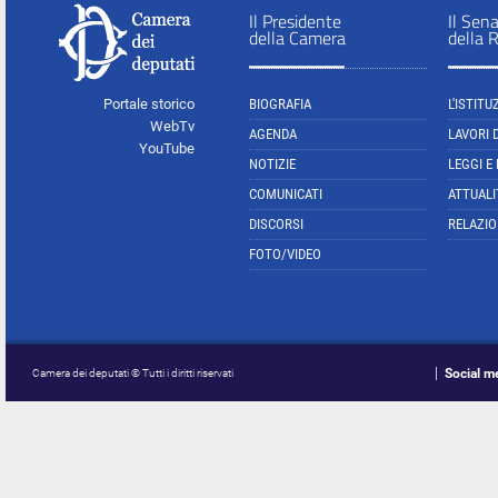
Il Presidente
Il Sen
della Camera
della 
Portale storico
BIOGRAFIA
L'ISTITU
WebTv
AGENDA
LAVORI 
YouTube
NOTIZIE
LEGGI E
COMUNICATI
ATTUALI
DISCORSI
RELAZIO
FOTO/VIDEO
Social m
Camera dei deputati © Tutti i diritti riservati