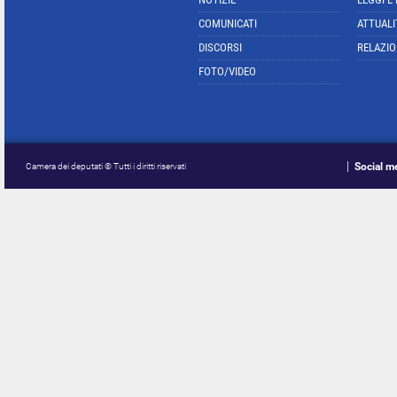
COMUNICATI
ATTUALI
DISCORSI
RELAZIO
FOTO/VIDEO
Social m
Camera dei deputati © Tutti i diritti riservati