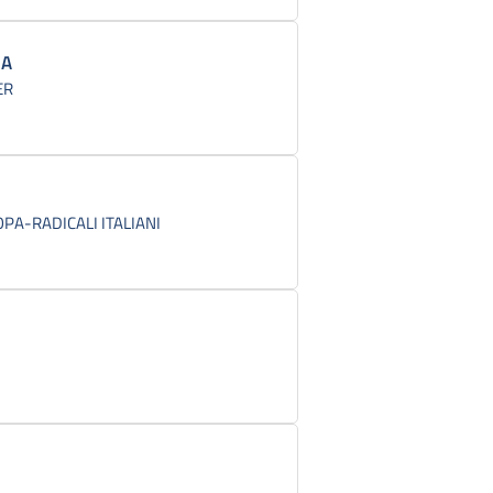
IA
ER
A-RADICALI ITALIANI