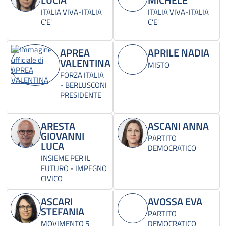
ITALIA VIVA-ITALIA
ITALIA VIVA-ITALIA
C'E'
C'E'
APREA
APRILE NADIA
VALENTINA
MISTO
FORZA ITALIA
- BERLUSCONI
PRESIDENTE
ARESTA
ASCANI ANNA
GIOVANNI
PARTITO
LUCA
DEMOCRATICO
INSIEME PER IL
FUTURO - IMPEGNO
CIVICO
ASCARI
AVOSSA EVA
STEFANIA
PARTITO
MOVIMENTO 5
DEMOCRATICO