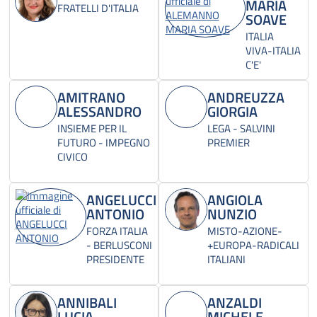
MARIA
FRATELLI D'ITALIA
SOAVE
ITALIA
VIVA-ITALIA
C'E'
AMITRANO
ANDREUZZA
ALESSANDRO
GIORGIA
INSIEME PER IL
LEGA - SALVINI
FUTURO - IMPEGNO
PREMIER
CIVICO
ANGELUCCI
ANGIOLA
ANTONIO
NUNZIO
FORZA ITALIA
MISTO-AZIONE-
- BERLUSCONI
+EUROPA-RADICALI
PRESIDENTE
ITALIANI
ANNIBALI
ANZALDI
LUCIA
MICHELE