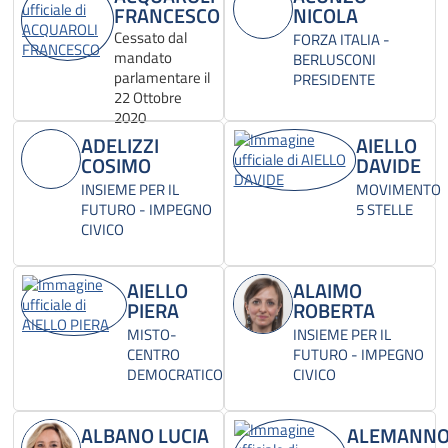
FRANCESCO
NICOLA
Cessato dal
FORZA ITALIA -
mandato
BERLUSCONI
parlamentare il
PRESIDENTE
22 Ottobre
2020
ADELIZZI
AIELLO
COSIMO
DAVIDE
INSIEME PER IL
MOVIMENTO
FUTURO - IMPEGNO
5 STELLE
CIVICO
AIELLO
ALAIMO
PIERA
ROBERTA
MISTO-
INSIEME PER IL
CENTRO
FUTURO - IMPEGNO
DEMOCRATICO
CIVICO
ALBANO LUCIA
ALEMANN