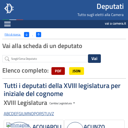
Deputati, Camera dei Deputati -
Navigazione pagine di servizio
Salta al contenuto principale
Salta al menu di navigazione
Fine pagina
Salta al contenuto principale
Salta al menu di navigazione
Vai a inizio pagina
Deputati
Tutto sugli eletti alla Camera
Espandi
vai a camera.it
Ricerca
(Apri/Chiudi filtri)
Filtri di ricerca
Vai alla scheda di un deputato
Abstract
Elenco completo:
PDF
JSON
Tutti i deputati della XVIII legislatura per
iniziale del cognome
XVIII Legislatura
Cambia Legislatura
A
B
C
D
E
F
G
I
L
M
N
O
P
Q
R
S
T
U
V
Z
ACQUAROLI
ACUNZO