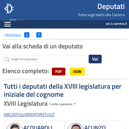
Deputati, Camera dei Deputati -
Navigazione pagine di servizio
Salta al contenuto principale
Salta al menu di navigazione
Fine pagina
Salta al contenuto principale
Salta al menu di navigazione
Vai a inizio pagina
Deputati
Tutto sugli eletti alla Camera
Espandi
vai a camera.it
Ricerca
(Apri/Chiudi filtri)
Filtri di ricerca
Vai alla scheda di un deputato
Abstract
Elenco completo:
PDF
JSON
Tutti i deputati della XVIII legislatura per
iniziale del cognome
XVIII Legislatura
Cambia Legislatura
A
B
C
D
E
F
G
I
L
M
N
O
P
Q
R
S
T
U
V
Z
ACQUAROLI
ACUNZO