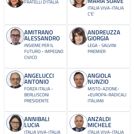
MARIA SOAVE
FRATELLI D'ITALIA
ITALIA VIVA-ITALIA
C'E'
AMITRANO
ANDREUZZA
ALESSANDRO
GIORGIA
INSIEME PER IL
LEGA - SALVINI
FUTURO - IMPEGNO
PREMIER
CIVICO
ANGELUCCI
ANGIOLA
ANTONIO
NUNZIO
FORZA ITALIA -
MISTO-AZIONE-
BERLUSCONI
+EUROPA-RADICALI
PRESIDENTE
ITALIANI
ANNIBALI
ANZALDI
LUCIA
MICHELE
ITALIA VIVA-ITALIA
ITALIA VIVA-ITALIA