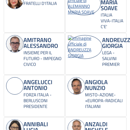
MARIA
FRATELLI D'ITALIA
SOAVE
ITALIA
VIVA-ITALIA
C'E'
AMITRANO
ANDREUZ
ALESSANDRO
GIORGIA
INSIEME PER IL
LEGA -
FUTURO - IMPEGNO
SALVINI
CIVICO
PREMIER
ANGELUCCI
ANGIOLA
ANTONIO
NUNZIO
FORZA ITALIA -
MISTO-AZIONE-
BERLUSCONI
+EUROPA-RADICALI
PRESIDENTE
ITALIANI
ANNIBALI
ANZALDI
LUCIA
MICHELE