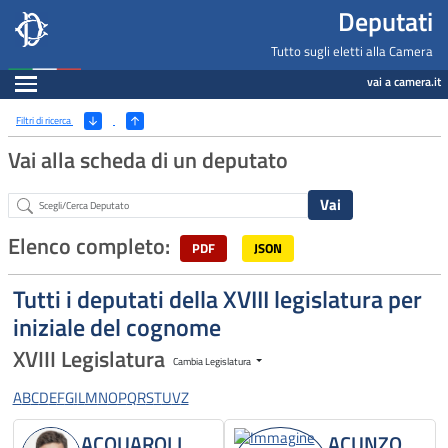
Deputati, Camera dei Deputati -
Navigazione pagine di servizio
Salta al contenuto principale
Salta al menu di navigazione
Fine pagina
Salta al contenuto principale
Salta al menu di navigazione
Vai a inizio pagina
Deputati
Tutto sugli eletti alla Camera
Espandi
vai a camera.it
Ricerca
(Apri/Chiudi filtri)
Filtri di ricerca
Vai alla scheda di un deputato
Abstract
Elenco completo:
PDF
JSON
Tutti i deputati della XVIII legislatura per
iniziale del cognome
XVIII Legislatura
Cambia Legislatura
A
B
C
D
E
F
G
I
L
M
N
O
P
Q
R
S
T
U
V
Z
ACQUAROLI
ACUNZO