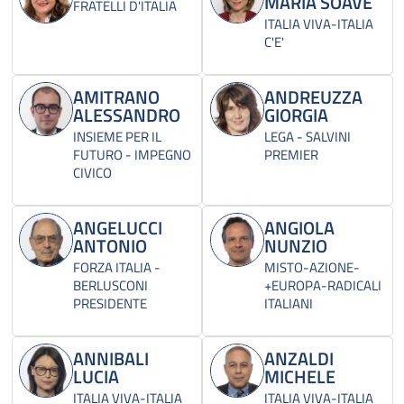
MARIA SOAVE
FRATELLI D'ITALIA
ITALIA VIVA-ITALIA
C'E'
AMITRANO
ANDREUZZA
ALESSANDRO
GIORGIA
INSIEME PER IL
LEGA - SALVINI
FUTURO - IMPEGNO
PREMIER
CIVICO
ANGELUCCI
ANGIOLA
ANTONIO
NUNZIO
FORZA ITALIA -
MISTO-AZIONE-
BERLUSCONI
+EUROPA-RADICALI
PRESIDENTE
ITALIANI
ANNIBALI
ANZALDI
LUCIA
MICHELE
ITALIA VIVA-ITALIA
ITALIA VIVA-ITALIA