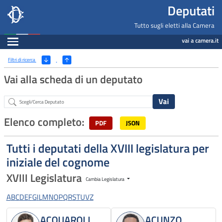
Deputati, Camera dei Deputati -
Navigazione pagine di servizio
Salta al contenuto principale
Salta al menu di navigazione
Fine pagina
Salta al contenuto principale
Salta al menu di navigazione
Vai a inizio pagina
Deputati
Tutto sugli eletti alla Camera
Espandi
vai a camera.it
Ricerca
(Apri/Chiudi filtri)
Filtri di ricerca
Vai alla scheda di un deputato
Abstract
Elenco completo:
PDF
JSON
Tutti i deputati della XVIII legislatura per
iniziale del cognome
XVIII Legislatura
Cambia Legislatura
A
B
C
D
E
F
G
I
L
M
N
O
P
Q
R
S
T
U
V
Z
ACQUAROLI
ACUNZO