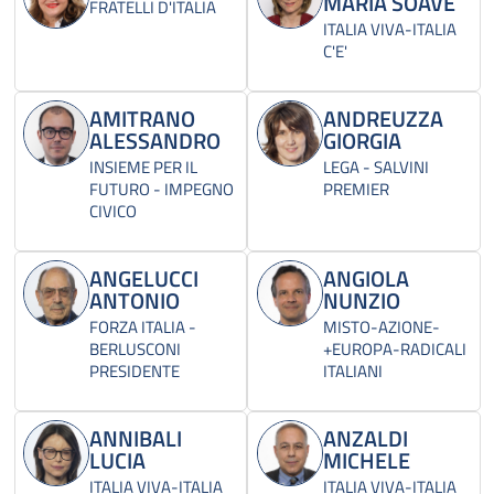
MARIA SOAVE
FRATELLI D'ITALIA
ITALIA VIVA-ITALIA
C'E'
AMITRANO
ANDREUZZA
ALESSANDRO
GIORGIA
INSIEME PER IL
LEGA - SALVINI
FUTURO - IMPEGNO
PREMIER
CIVICO
ANGELUCCI
ANGIOLA
ANTONIO
NUNZIO
FORZA ITALIA -
MISTO-AZIONE-
BERLUSCONI
+EUROPA-RADICALI
PRESIDENTE
ITALIANI
ANNIBALI
ANZALDI
LUCIA
MICHELE
ITALIA VIVA-ITALIA
ITALIA VIVA-ITALIA