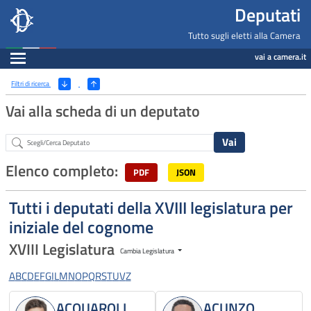
Deputati, Camera dei Deputati -
Navigazione pagine di servizio
Salta al contenuto principale
Salta al menu di navigazione
Fine pagina
Salta al contenuto principale
Salta al menu di navigazione
Vai a inizio pagina
Deputati
Tutto sugli eletti alla Camera
Espandi
vai a camera.it
Ricerca
(Apri/Chiudi filtri)
Filtri di ricerca
Vai alla scheda di un deputato
Abstract
Elenco completo:
PDF
JSON
Tutti i deputati della XVIII legislatura per
iniziale del cognome
XVIII Legislatura
Cambia Legislatura
A
B
C
D
E
F
G
I
L
M
N
O
P
Q
R
S
T
U
V
Z
ACQUAROLI
ACUNZO