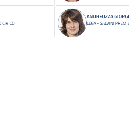
ANDREUZZA GIORG
 CIVICO
LEGA - SALVINI PREMI
ANGIOLA NUNZIO
IDENTE
MISTO-AZIONE-+EUROP
ANZALDI MICHELE
ITALIA VIVA-ITALIA C'E'
APRILE NADIA
IDENTE
MISTO