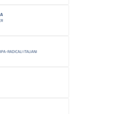
IA
ER
A-RADICALI ITALIANI