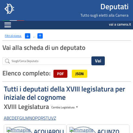
Deputati, Camera dei Deputati -
Navigazione pagine di servizio
Salta al contenuto principale
Salta al menu di navigazione
Fine pagina
Salta al contenuto principale
Salta al menu di navigazione
Vai a inizio pagina
Deputati
Tutto sugli eletti alla Camera
Espandi
vai a camera.it
Ricerca
(Apri/Chiudi filtri)
Filtri di ricerca
Vai alla scheda di un deputato
Abstract
Elenco completo:
PDF
JSON
Tutti i deputati della XVIII legislatura per
iniziale del cognome
XVIII Legislatura
Cambia Legislatura
A
B
C
D
E
F
G
I
L
M
N
O
P
Q
R
S
T
U
V
Z
ACQUAROLI
ACUNZO