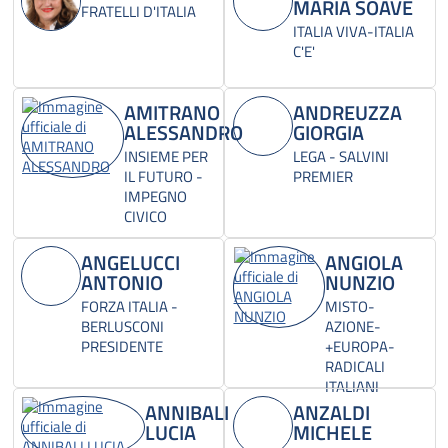
MARIA SOAVE
FRATELLI D'ITALIA
ITALIA VIVA-ITALIA
C'E'
AMITRANO
ANDREUZZA
ALESSANDRO
GIORGIA
INSIEME PER
LEGA - SALVINI
IL FUTURO -
PREMIER
IMPEGNO
CIVICO
ANGELUCCI
ANGIOLA
ANTONIO
NUNZIO
FORZA ITALIA -
MISTO-
BERLUSCONI
AZIONE-
PRESIDENTE
+EUROPA-
RADICALI
ITALIANI
ANNIBALI
ANZALDI
LUCIA
MICHELE