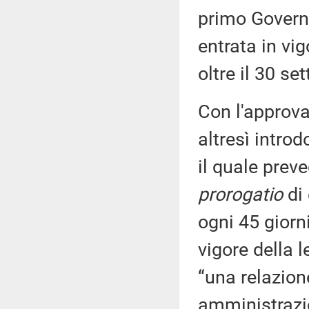
primo Govern
entrata in vi
oltre il 30 s
Con l'approv
altresì introd
il quale prev
prorogatio
di 
ogni 45 giorni
vigore della 
“una relazione
amministrazion