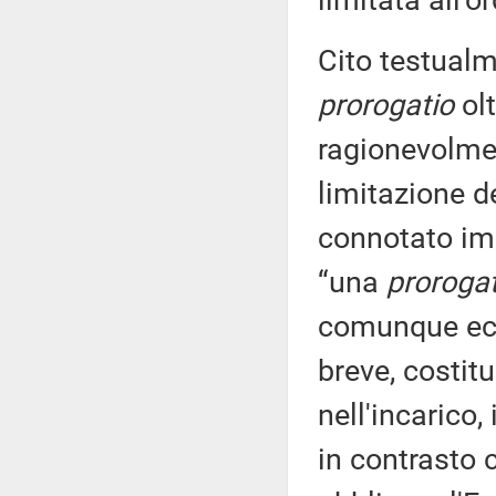
limitata all'
Cito testualme
prorogatio
olt
ragionevolmen
limitazione d
connotato im
“una
prorogat
comunque ec
breve, costit
nell'incarico,
in contrasto 