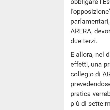
obbligare l'E
l'opposizione
parlamentari,
ARERA, devon
due terzi.
E allora, nel 
effetti, una 
collegio di A
prevedendosen
pratica verre
più di sette 