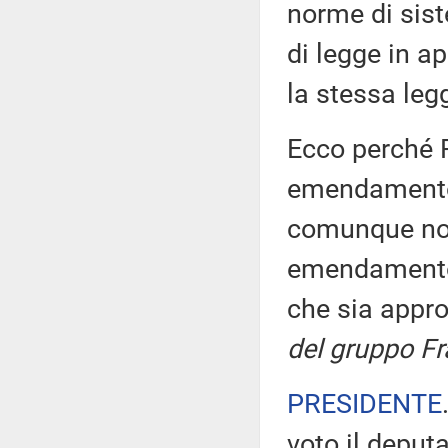
norme di sis
di legge in ap
la stessa leg
Ecco perché F
emendamento c
comunque non 
emendamento 
che sia appr
del gruppo Frat
PRESIDENTE
voto il deput