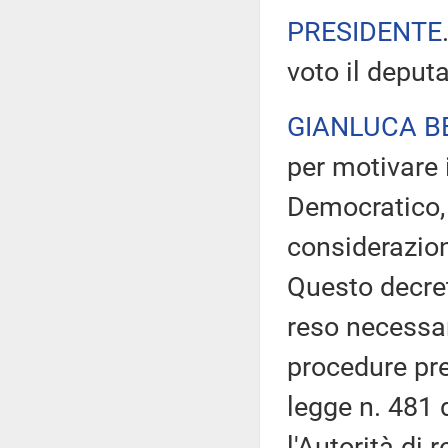
PRESIDENTE
voto il deput
GIANLUCA B
per motivare 
Democratico, 
considerazion
Questo decret
reso necessar
procedure prev
legge n. 481 
l'Autorità di r