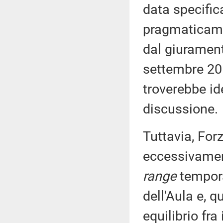
data specific
pragmaticame
dal giurament
settembre 20
troverebbe id
discussione.
Tuttavia, Forz
eccessivament
range
tempora
dell'Aula e, q
equilibrio fra