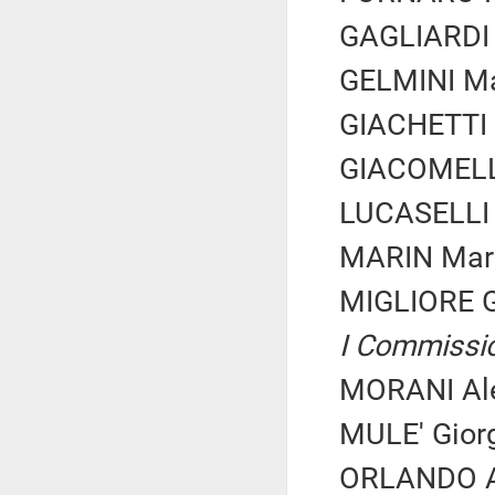
GAGLIARDI M
GELMINI Mar
GIACHETTI R
GIACOMELLI
LUCASELLI Y
MARIN Marco
MIGLIORE G
I Commissi
MORANI Ale
MULE' Giorgi
ORLANDO An