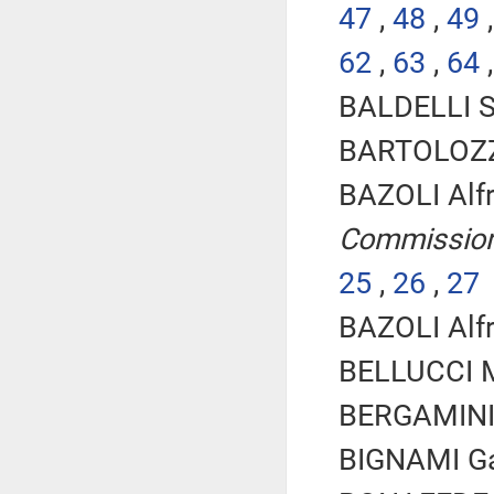
47
,
48
,
49
62
,
63
,
64
BALDELLI Si
BARTOLOZZI 
BAZOLI Alf
Commissio
25
,
26
,
27
BAZOLI Alfr
BELLUCCI Ma
BERGAMINI D
BIGNAMI Gal