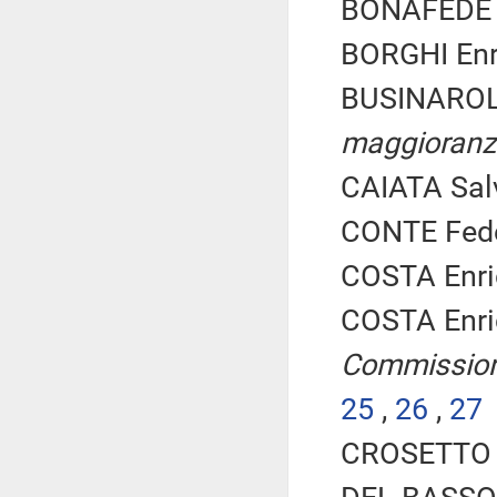
BONAFEDE 
BORGHI Enri
BUSINAROL
maggioranza
CAIATA Sal
CONTE Feder
COSTA Enric
COSTA Enric
Commissio
25
,
26
,
27
CROSETTO G