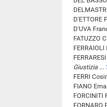
DEL BASSO 
DELMASTRO 
D'ETTORE Fe
D'UVA Fran
FATUZZO Car
FERRAIOLI M
FERRARESI 
Giustizia
...
FERRI Cosim
FIANO Eman
FORCINITI F
FORNARO Fe