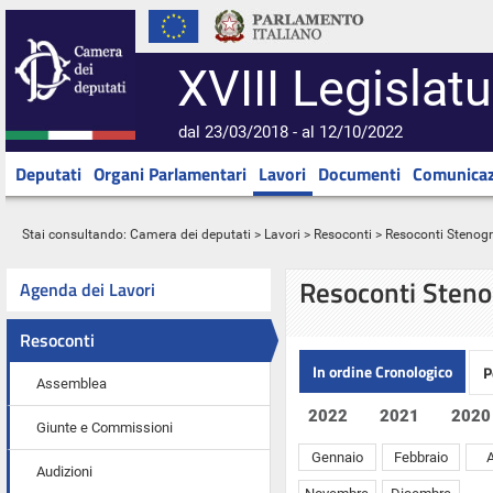
XVIII Legislatu
dal 23/03/2018 - al 12/10/2022
Deputati
Organi Parlamentari
Lavori
Documenti
Comunicaz
Stai consultando:
Camera dei deputati
>
Lavori
>
Resoconti
> Resoconti Stenograf
Resoconti Steno
Agenda dei Lavori
Resoconti
In ordine Cronologico
P
Assemblea
2022
2021
2020
Giunte e Commissioni
Gennaio
Febbraio
A
Audizioni