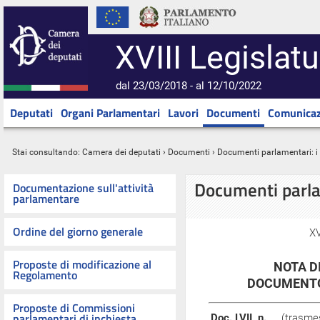
XVIII Legislatu
dal 23/03/2018 - al 12/10/2022
Deputati
Organi Parlamentari
Lavori
Documenti
Comunicaz
Stai consultando:
Camera dei deputati
›
Documenti
› Documenti parlamentari: 
Documenti parl
Documentazione sull'attività
parlamentare
Ordine del giorno generale
XV
Proposte di modificazione al
NOTA D
Regolamento
DOCUMENTO
Proposte di Commissioni
parlamentari di inchiesta
Doc. LVII, n.
(trasme