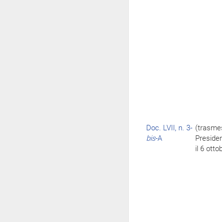
Doc. LVII, n. 3-
(trasme
bis
-A
Preside
il 6 ott