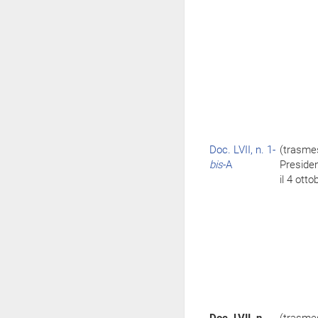
Doc. LVII, n. 1-
(trasme
bis
-A
Preside
il 4 ott