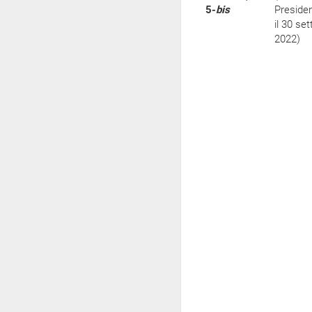
5-
bis
Preside
il 30 se
2022)