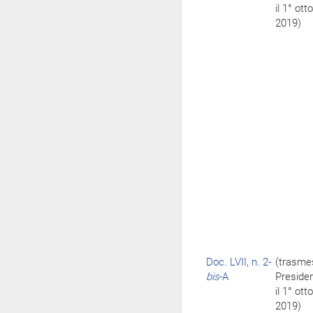
il 1° ott
2019)
Doc. LVII, n. 2-
(trasme
bis
-A
Preside
il 1° ott
2019)