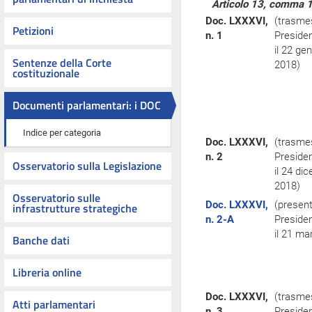
Articolo 13, comma 1
Doc. LXXXVI,
(trasme
Petizioni
n. 1
Preside
il 22 ge
Sentenze della Corte
2018)
costituzionale
Documenti parlamentari: i DOC
Indice per categoria
Doc. LXXXVI,
(trasme
n. 2
Preside
Osservatorio sulla Legislazione
il 24 di
2018)
Osservatorio sulle
Doc. LXXXVI,
(present
infrastrutture strategiche
n. 2-A
Preside
il 21 ma
Banche dati
Libreria online
Doc. LXXXVI,
(trasme
Atti parlamentari
n. 3
Preside