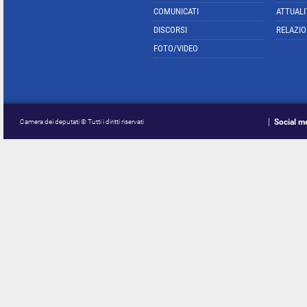
COMUNICATI
ATTUALI
DISCORSI
RELAZIO
FOTO/VIDEO
Social m
Camera dei deputati © Tutti i diritti riservati