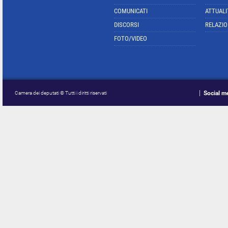
COMUNICATI
ATTUALI
DISCORSI
RELAZIO
FOTO/VIDEO
Social m
Camera dei deputati © Tutti i diritti riservati