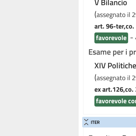
V Bilancio
(
assegnato il 2
art. 96-ter,co.
-
favorevole
Esame per i pr
XIV Politich
(
assegnato il 2
ex art.126,co. 
favorevole co
ITER