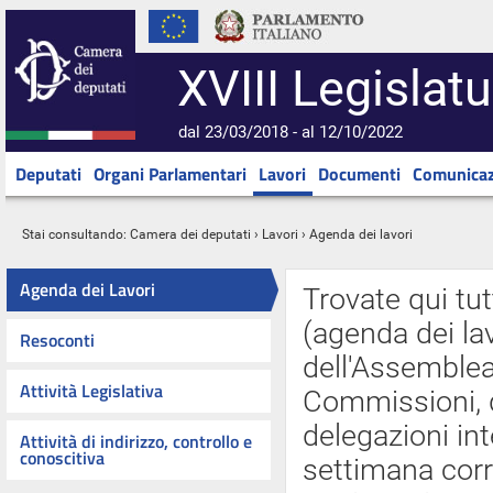
XVIII Legislatu
dal 23/03/2018 - al 12/10/2022
Deputati
Organi Parlamentari
Lavori
Documenti
Comunicaz
Stai consultando:
Camera dei deputati
›
Lavori
› Agenda dei lavori
Agenda dei Lavori
Trovate qui tut
(agenda dei lav
Resoconti
dell'Assemblea 
Attività Legislativa
Commissioni, d
delegazioni int
Attività di indirizzo, controllo e
conoscitiva
settimana cor