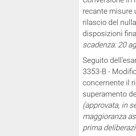
recante misure u
rilascio del null
disposizioni fina
scadenza: 20 a
Seguito dell'esa
3353-B - Modific
concernente il r
superamento degl
(approvata, in s
maggioranza ass
prima deliberaz