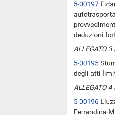
5-00197
Fidan
autotrasporta
provvedimento
deduzioni for
ALLEGATO 3 (T
5-00195
Stump
degli atti lim
ALLEGATO 4 (T
5-00196
Liuzz
Ferrandina-Ma