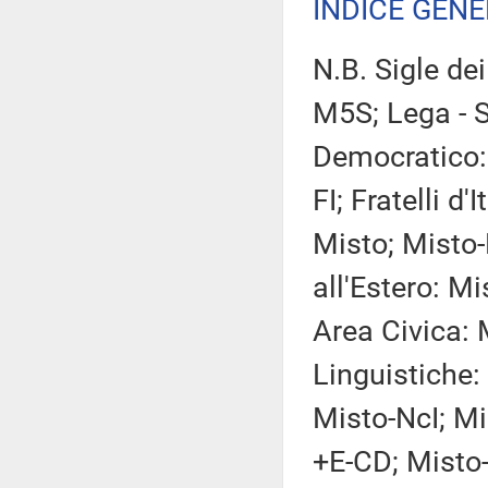
INDICE GEN
N.B. Sigle de
M5S; Lega - S
Democratico: 
FI; Fratelli d'
Misto; Misto
all'Estero: M
Area Civica:
Linguistiche: 
Misto-NcI; M
+E-CD; Misto-