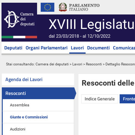
XVIII Legislatu
dal 23/03/2018 - al 12/10/2022
Deputati
Organi Parlamentari
Lavori
Documenti
Comunicaz
Stai consultando:
Camera dei deputati
>
Lavori
>
Resoconti
> Dettaglio Resocon
Agenda dei Lavori
Resoconti dell
Resoconti
Indice Generale
Fronte
Assemblea
Giunte e Commissioni
Audizioni