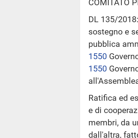
COMITATO P
DL 135/2018: 
sostegno e se
pubblica am
1550
Governo,
1550
Governo
all'Assemble
Ratifica ed e
e di cooperaz
membri, da un
dall'altra, fa