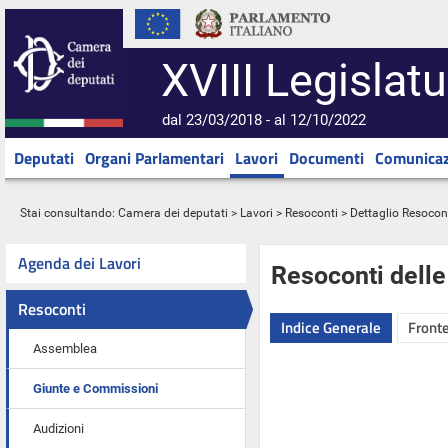
XVIII Legislatu
dal 23/03/2018 - al 12/10/2022
Deputati
Organi Parlamentari
Lavori
Documenti
Comunicaz
Stai consultando:
Camera dei deputati
>
Lavori
>
Resoconti
> Dettaglio Resocon
Agenda dei Lavori
Resoconti dell
Resoconti
Indice Generale
Fronte
Assemblea
Giunte e Commissioni
Audizioni