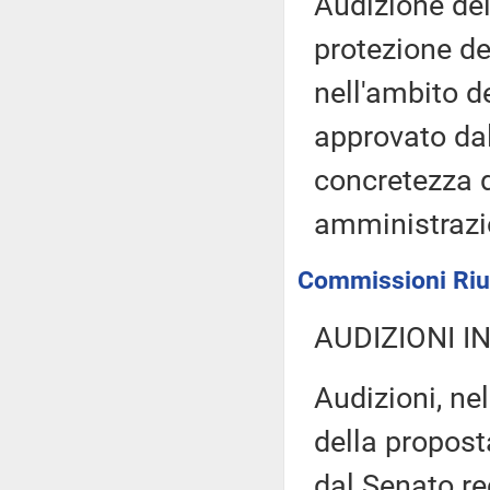
Audizione del
protezione de
nell'ambito d
approvato dal
concretezza d
amministrazio
Commissioni Riun
AUDIZIONI I
Audizioni, ne
della propost
dal Senato re