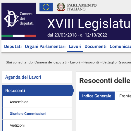
XVIII Legislatu
dal 23/03/2018 - al 12/10/2022
Deputati
Organi Parlamentari
Lavori
Documenti
Comunicaz
Stai consultando:
Camera dei deputati
>
Lavori
>
Resoconti
> Dettaglio Resocon
Agenda dei Lavori
Resoconti dell
Resoconti
Indice Generale
Fronte
Assemblea
Giunte e Commissioni
Audizioni