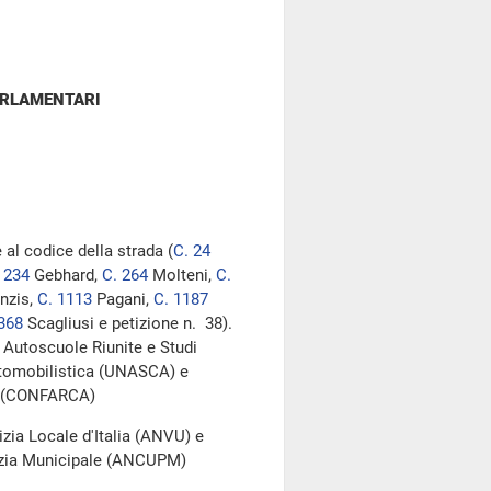
ARLAMENTARI
 al codice della strada (
C. 24
 234
Gebhard,
C. 264
Molteni,
C.
nzis,
C. 1113
Pagani,
C. 1187
368
Scagliusi e petizione n. 38).
 Autoscuole Riunite e Studi
tomobilistica (UNASCA) e
ci (CONFARCA)
zia Locale d'Italia (ANVU) e
lizia Municipale (ANCUPM)