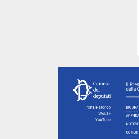
Il Pre
della
Portale storico
BIOGRA
WebTv
AGEND
YouTube
NOTIZIE
COMUNI