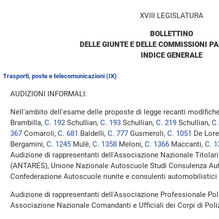
XVIII LEGISLATURA
BOLLETTINO
DELLE GIUNTE E DELLE COMMISSIONI P
INDICE GENERALE
Trasporti, poste e telecomunicazioni (IX)
AUDIZIONI INFORMALI:
Nell'ambito dell'esame delle proposte di legge recanti modifiche
Brambilla,
C. 192
Schullian,
C. 193
Schullian,
C. 219
Schullian,
C.
367
Comaroli,
C. 681
Baldelli,
C. 777
Gusmeroli,
C. 1051
De Lore
Bergamini,
C. 1245
Mulè,
C. 1358
Meloni,
C. 1366
Maccanti,
C. 1
Audizione di rappresentanti dell'Associazione Nazionale Titolari
(ANTARES), Unione Nazionale Autoscuole Studi Consulenza Au
Confederazione Autoscuole riunite e consulenti automobilisti
Audizione di rappresentanti dell'Associazione Professionale Poli
Associazione Nazionale Comandanti e Ufficiali dei Corpi di Po