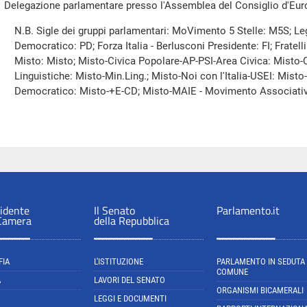
Delegazione parlamentare presso l'Assemblea del Consiglio d'Euro
N.B. Sigle dei gruppi parlamentari: MoVimento 5 Stelle: M5S; Leg
Democratico: PD; Forza Italia - Berlusconi Presidente: FI; Fratelli d
Misto: Misto; Misto-Civica Popolare-AP-PSI-Area Civica: Misto
Linguistiche: Misto-Min.Ling.; Misto-Noi con l'Italia-USEI: Mis
Democratico: Misto-+E-CD; Misto-MAIE - Movimento Associativo 
sidente
Il Senato
Parlamento.it
 Camera
della Repubblica
FIA
L'ISTITUZIONE
PARLAMENTO IN SEDUTA
COMUNE
A
LAVORI DEL SENATO
ORGANISMI BICAMERALI
LEGGI E DOCUMENTI