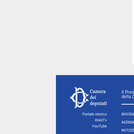
Il Pre
della
Portale storico
BIOGRA
WebTv
AGEND
YouTube
NOTIZIE