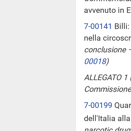
avvenuto in E
7-00141
Billi
nella circosc
conclusione –
00018
)
ALLEGATO 1 (
Commissione
7-00199
Quart
dell'Italia all
narcotic drug