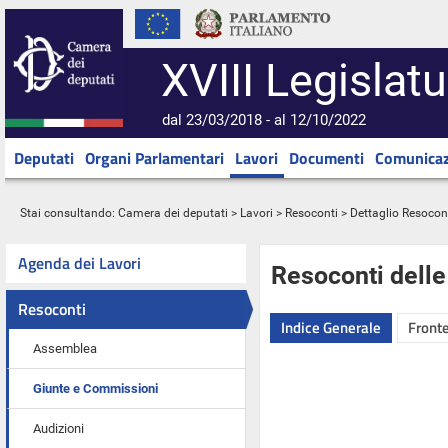
XVIII Legislatu
dal 23/03/2018 - al 12/10/2022
Deputati
Organi Parlamentari
Lavori
Documenti
Comunicaz
Stai consultando:
Camera dei deputati
>
Lavori
>
Resoconti
> Dettaglio Resocon
Agenda dei Lavori
Resoconti dell
Resoconti
Indice Generale
Fronte
Assemblea
Giunte e Commissioni
Audizioni