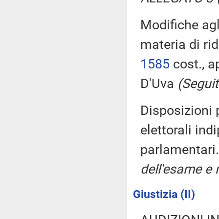
Modifiche agli
materia di ri
1585
cost., a
D'Uva
(Seguit
Disposizioni p
elettorali in
parlamentari
dell'esame e r
Giustizia (II)