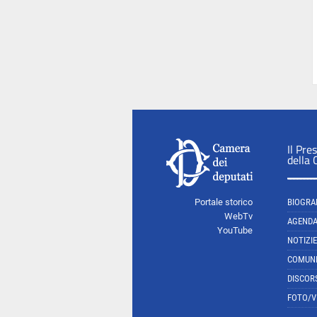
Il Pre
della
Portale storico
BIOGRA
WebTv
AGEND
YouTube
NOTIZIE
COMUNI
DISCOR
FOTO/V