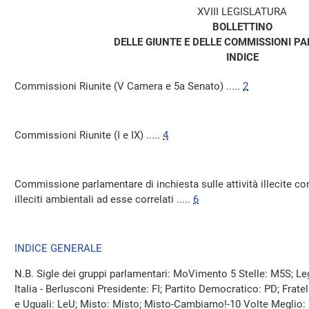
XVIII LEGISLATURA
BOLLETTINO
DELLE GIUNTE E DELLE COMMISSIONI P
INDICE
Commissioni Riunite (V Camera e 5a Senato) .....
2
Commissioni Riunite (I e IX) .....
4
Commissione parlamentare di inchiesta sulle attività illecite conn
illeciti ambientali ad esse correlati .....
6
INDICE GENERALE
N.B. Sigle dei gruppi parlamentari: MoVimento 5 Stelle: M5S; Leg
Italia - Berlusconi Presidente: FI; Partito Democratico: PD; Fratelli d
e Uguali: LeU; Misto: Misto; Misto-Cambiamo!-10 Volte Meglio