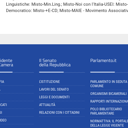
Linguistiche: Misto-Min.Ling.; Misto-Noi con l'Italia-USEI: Mis
Democratico: Misto-+E-CD; Misto-MAIE - Movimento Associativo 
sidente
Il Senato
Parlamento.it
 Camera
della Repubblica
FIA
L'ISTITUZIONE
PARLAMENTO IN SEDUTA
COMUNE
A
LAVORI DEL SENATO
ORGANISMI BICAMERALI
LEGGI E DOCUMENTI
RAPPORTI INTERNAZIONA
CATI
ATTUALITÀ
POLO BIBLIOTECARIO
SI
RELAZIONI CON I CITTADINI
PARLAMENTARE
IDEO
NORMATTIVA: IL PORTAL
DELLA LEGGE VIGENTE