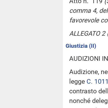
Atto n. 119
(
comma 4, del
favorevole co
ALLEGATO 2 (
Giustizia (II)
AUDIZIONI I
Audizione, ne
legge
C. 101
contrasto del
nonché delega