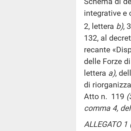
Schema di dec
integrative e 
2, lettera
b)
, 
132, al decre
recante «Disp
delle Forze di
lettera
a)
, de
di riorganizz
Atto n. 119
(
comma 4, del 
ALLEGATO 1 (R