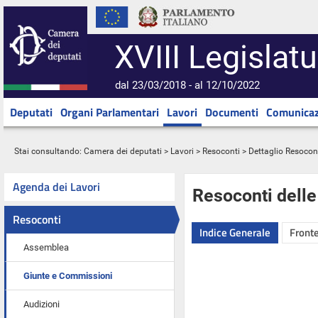
XVIII Legislatu
dal 23/03/2018 - al 12/10/2022
Deputati
Organi Parlamentari
Lavori
Documenti
Comunicaz
Stai consultando:
Camera dei deputati
>
Lavori
>
Resoconti
> Dettaglio Resocon
Agenda dei Lavori
Resoconti dell
Resoconti
Indice Generale
Fronte
Assemblea
Giunte e Commissioni
Audizioni