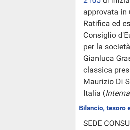
2165
di inizi
approvata in 
Ratifica ed e
Consiglio d'E
per la società
Gianluca Gras
classica press
Maurizio Di 
Italia (
Intern
Bilancio, tesoro
SEDE CONSU