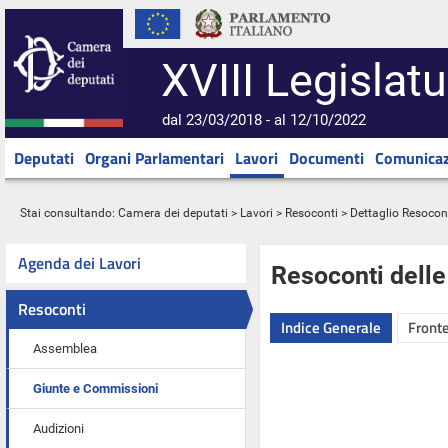
XVIII Legislatu
dal 23/03/2018 - al 12/10/2022
Deputati
Organi Parlamentari
Lavori
Documenti
Comunicaz
Stai consultando:
Camera dei deputati
>
Lavori
>
Resoconti
> Dettaglio Resocon
Agenda dei Lavori
Resoconti dell
Resoconti
Indice Generale
Fronte
Assemblea
Giunte e Commissioni
Audizioni