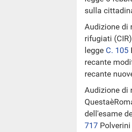
sulla cittadi
Audizione di 
rifugiati (CIR
legge
C. 105
recante modif
recante nuov
Audizione di 
QuestaèRoma 
dell'esame de
717
Polverini