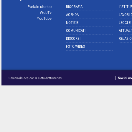
Portale storico
BIOGRAFIA
L'ISTITU
WebTv
AGENDA
LAVORI 
YouTube
NOTIZIE
LEGGI E
COMUNICATI
ATTUALI
DISCORSI
RELAZIO
FOTO/VIDEO
Social m
Camera dei deputati © Tutti i diritti riservati