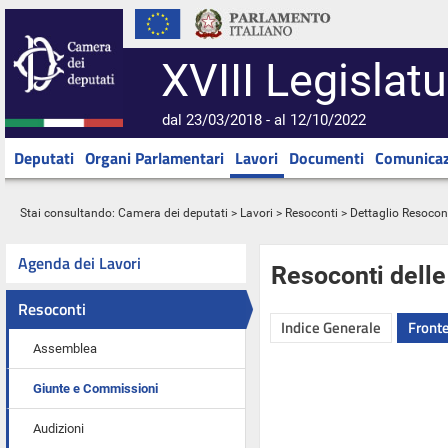
XVIII Legislatu
dal 23/03/2018 - al 12/10/2022
Deputati
Organi Parlamentari
Lavori
Documenti
Comunicaz
Stai consultando:
Camera dei deputati
>
Lavori
>
Resoconti
> Dettaglio Resocon
Agenda dei Lavori
Resoconti dell
Resoconti
Indice Generale
Fronte
Assemblea
Giunte e Commissioni
Audizioni