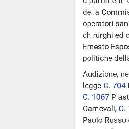
dipartimenti 
della Commiss
operatori sani
chirurghi ed 
Ernesto Espos
politiche del
Audizione, ne
legge
C. 704
C. 1067
Piast
Carnevali,
C.
Paolo Russo