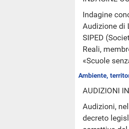
Indagine cono
Audizione di 
SIPED (Societ
Reali, membro
«Scuole senz
Ambiente, territor
AUDIZIONI I
Audizioni, ne
decreto legis