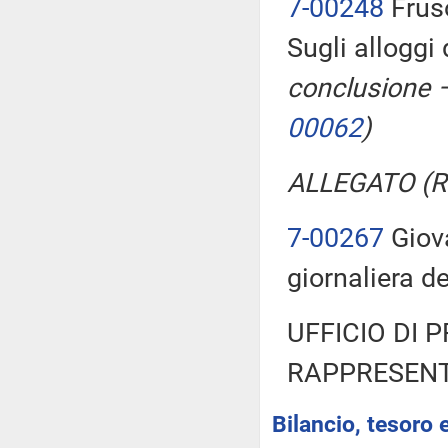
7-00248
Frus
Sugli alloggi 
conclusione –
00062
)
ALLEGATO (Ri
7-00267
Giova
giornaliera d
UFFICIO DI 
RAPPRESENT
Bilancio, tesoro