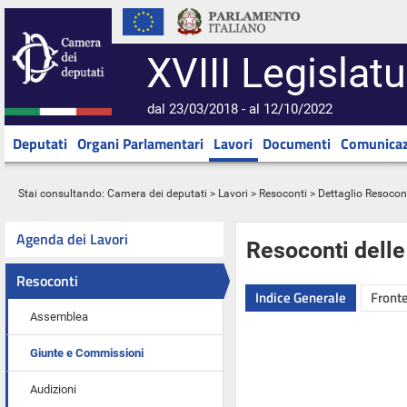
XVIII Legislatu
dal 23/03/2018 - al 12/10/2022
Deputati
Organi Parlamentari
Lavori
Documenti
Comunicaz
Stai consultando:
Camera dei deputati
>
Lavori
>
Resoconti
> Dettaglio Resocon
Agenda dei Lavori
Resoconti dell
Resoconti
Indice Generale
Fronte
Assemblea
Giunte e Commissioni
Audizioni