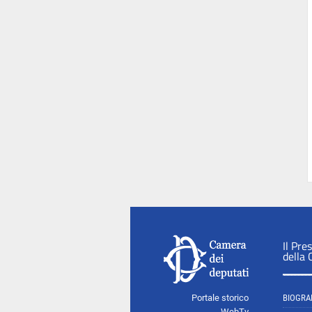
Il Pre
della
Portale storico
BIOGRA
WebTv