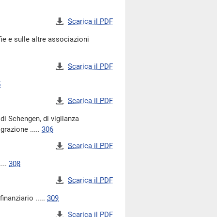
Scarica il PDF
 e sulle altre associazioni
Scarica il PDF
5
Scarica il PDF
di Schengen, di vigilanza
grazione .....
306
Scarica il PDF
...
308
Scarica il PDF
nanziario .....
309
Scarica il PDF