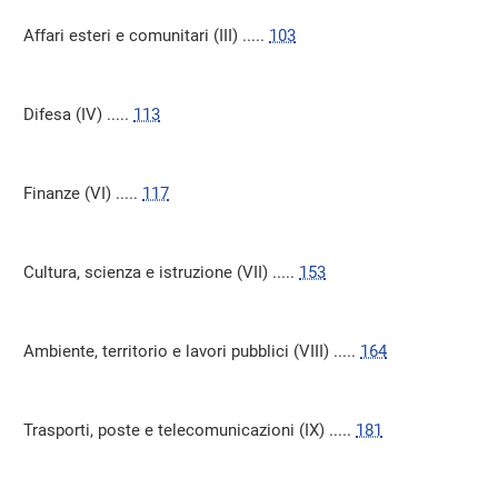
Affari esteri e comunitari (III) .....
103
Difesa (IV) .....
113
Finanze (VI) .....
117
Cultura, scienza e istruzione (VII) .....
153
Ambiente, territorio e lavori pubblici (VIII) .....
164
Trasporti, poste e telecomunicazioni (IX) .....
181