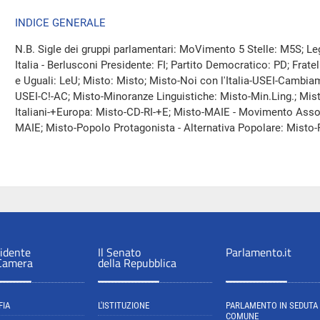
INDICE GENERALE
N.B. Sigle dei gruppi parlamentari: MoVimento 5 Stelle: M5S; Leg
Italia - Berlusconi Presidente: FI; Partito Democratico: PD; Fratelli d
e Uguali: LeU; Misto: Misto; Misto-Noi con l'Italia-USEI-Cambia
USEI-C!-AC; Misto-Minoranze Linguistiche: Misto-Min.Ling.; Mi
Italiani-+Europa: Misto-CD-RI-+E; Misto-MAIE - Movimento Associa
MAIE; Misto-Popolo Protagonista - Alternativa Popolare: Misto-
sidente
Il Senato
Parlamento.it
 Camera
della Repubblica
FIA
L'ISTITUZIONE
PARLAMENTO IN SEDUTA
COMUNE