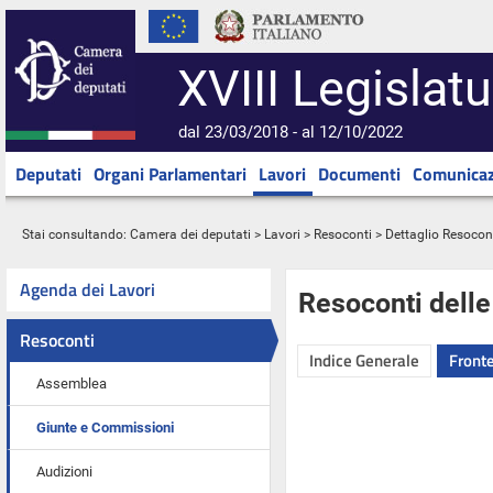
XVIII Legislatu
dal 23/03/2018 - al 12/10/2022
Deputati
Organi Parlamentari
Lavori
Documenti
Comunicaz
Stai consultando:
Camera dei deputati
>
Lavori
>
Resoconti
> Dettaglio Resocon
Agenda dei Lavori
Resoconti dell
Resoconti
Indice Generale
Fronte
Assemblea
Giunte e Commissioni
Audizioni