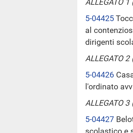
ALLEGATO 1 (T
5-04425
Tocca
al contenzios
dirigenti scol
ALLEGATO 2 (T
5-04426
Casa:
l'ordinato av
ALLEGATO 3 (T
5-04427
Belot
scolastico e s