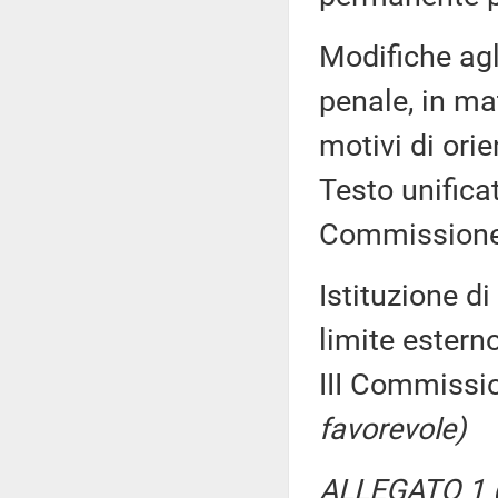
Modifiche agli
penale, in ma
motivi di ori
Testo unific
Commission
Istituzione d
limite esterno
III Commissi
favorevole)
ALLEGATO 1 (