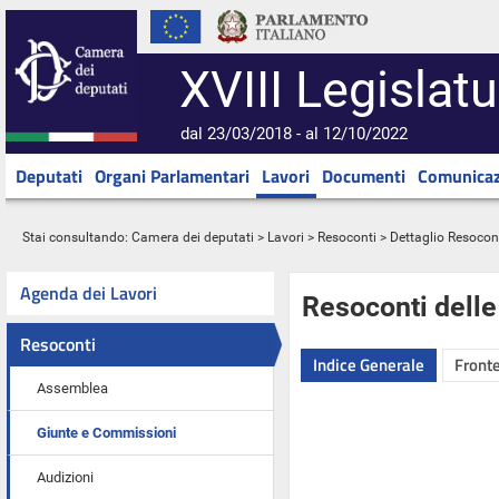
XVIII Legislatu
dal 23/03/2018 - al 12/10/2022
Deputati
Organi Parlamentari
Lavori
Documenti
Comunicaz
Stai consultando:
Camera dei deputati
>
Lavori
>
Resoconti
> Dettaglio Resocon
Agenda dei Lavori
Resoconti dell
Resoconti
Indice Generale
Fronte
Assemblea
Giunte e Commissioni
Audizioni