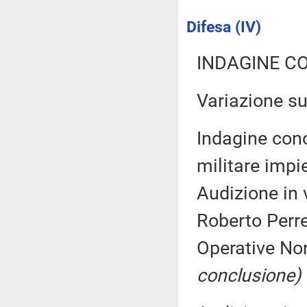
Difesa (IV)
INDAGINE C
Variazione s
Indagine cono
militare impi
Audizione in 
Roberto Perr
Operative N
conclusione)