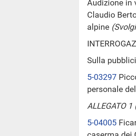
Audizione in 
Claudio Bert
alpine
(Svolg
INTERROGAZ
Sulla pubblici
5-03297
Picco
personale de
ALLEGATO 1 (T
5-04005
Ficar
caserma dei C