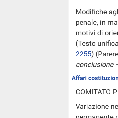
Modifiche agli
penale, in ma
motivi di ori
(Testo unific
2255
) (Parer
conclusione –
Affari costituzion
COMITATO P
Variazione n
permanente pe