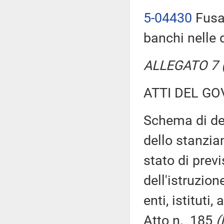
5-04430
Fusac
banchi nelle 
ALLEGATO 7 (T
ATTI DEL GO
Schema di dec
dello stanzia
stato di prev
dell'istruzion
enti, istituti
Atto n. 185
(