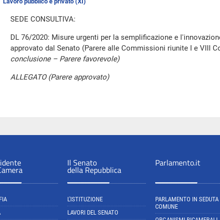
Lavoro pubblico e privato (XI)
SEDE CONSULTIVA:
DL 76/2020: Misure urgenti per la semplificazione e l'innovazion
approvato dal Senato (Parere alle Commissioni riunite I e VIII
conclusione – Parere favorevole)
ALLEGATO (Parere approvato)
sidente
Il Senato
Parlamento.it
 Camera
della Repubblica
FIA
L'ISTITUZIONE
PARLAMENTO IN SEDUTA
COMUNE
A
LAVORI DEL SENATO
ORGANISMI BICAMERALI