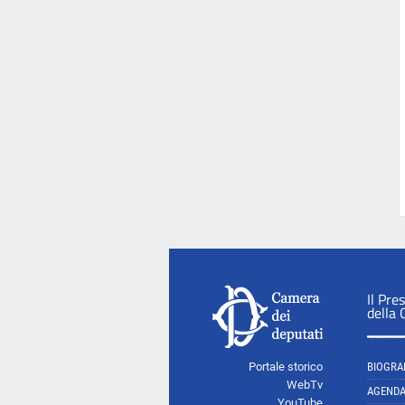
Il Pre
della
Portale storico
BIOGRA
WebTv
AGEND
YouTube