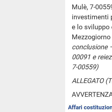
Mulè, 7-00559
investimenti
e lo sviluppo 
Mezzogiorn
conclusione –
00091 e reiez
7-00559)
ALLEGATO (Tes
AVVERTENZ
Affari costituzion