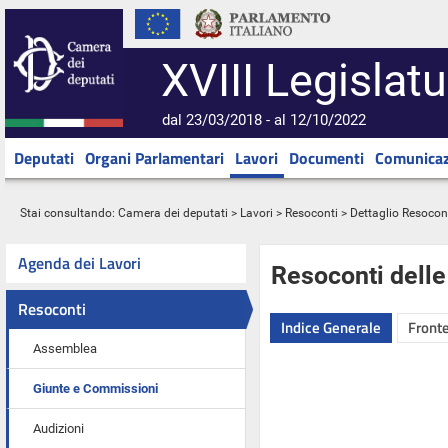
XVIII Legislatu
dal 23/03/2018 - al 12/10/2022
Deputati
Organi Parlamentari
Lavori
Documenti
Comunicaz
Stai consultando:
Camera dei deputati
>
Lavori
>
Resoconti
> Dettaglio Resocon
Agenda dei Lavori
Resoconti dell
Resoconti
Indice Generale
Fronte
Assemblea
Giunte e Commissioni
Audizioni