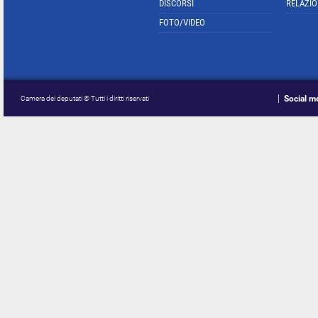
DISCORSI
RELAZIO
FOTO/VIDEO
Social m
Camera dei deputati © Tutti i diritti riservati