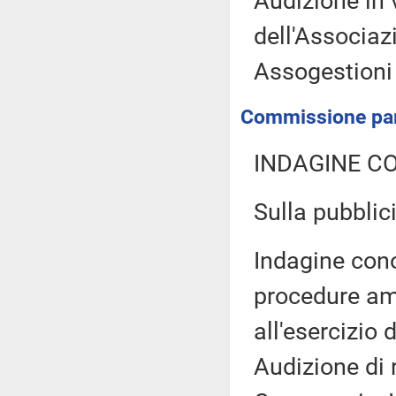
Audizione in 
dell'Associaz
Assogestion
Commissione parl
INDAGINE C
Sulla pubblici
Indagine cono
procedure amm
all'esercizio 
Audizione di 