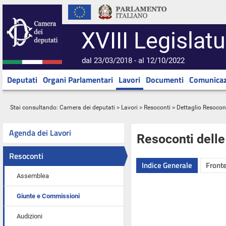
XVIII Legislatu
dal 23/03/2018 - al 12/10/2022
Deputati
Organi Parlamentari
Lavori
Documenti
Comunicaz
Stai consultando:
Camera dei deputati
>
Lavori
>
Resoconti
> Dettaglio Resocon
Agenda dei Lavori
Resoconti dell
Resoconti
Indice Generale
Fronte
Assemblea
Giunte e Commissioni
Audizioni