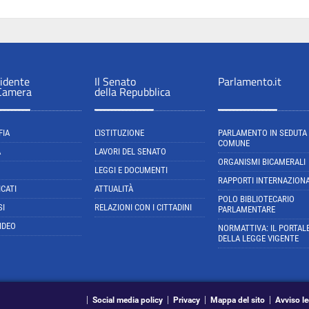
sidente
Il Senato
Parlamento.it
 Camera
della Repubblica
FIA
L'ISTITUZIONE
PARLAMENTO IN SEDUTA
COMUNE
A
LAVORI DEL SENATO
ORGANISMI BICAMERALI
LEGGI E DOCUMENTI
RAPPORTI INTERNAZIONA
CATI
ATTUALITÀ
POLO BIBLIOTECARIO
SI
RELAZIONI CON I CITTADINI
PARLAMENTARE
IDEO
NORMATTIVA: IL PORTAL
DELLA LEGGE VIGENTE
Social media policy
Privacy
Mappa del sito
Avviso le