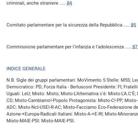
criminali, anche straniere .....
84
Comitato parlamentare per la sicurezza della Repubblica .....
85
Commissione parlamentare per l'infanzia e l'adolescenza .....
87
INDICE GENERALE
N.B. Sigle dei gruppi parlamentari: MoVimento 5 Stelle: M5S; Leg
Democratico: PD; Forza Italia - Berlusconi Presidente: FI; Fratelli d'
Uguali: LeU; Misto: Misto; Misto-L'Alternativa c'è: Misto-L'A.C'
CD; Misto-Cambiamo!-Popolo Protagonista: Misto-C!-PP; Misto-N
ADC: Misto-NcI-USEI-R-AC; Misto-Facciamo Eco-Federazione dei
Azione-+Europa-Radicali Italiani: Misto-A-+E-RI; Misto-Minoranze
Misto-MAIE-PSI: Misto-MAIE-PSI.