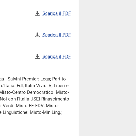
Scarica il PDF
Scarica il PDF
Scarica il PDF
a - Salvini Premier: Lega; Partito
Italia: FdI; Italia Viva: IV; Liberi e
È; Misto-Centro Democratico: Misto-
oi con l'Italia-USEI-Rinascimento
 Verdi: Misto-FE-FDV; Misto-
 Linguistiche: Misto-Min.Ling.;