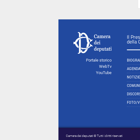
Il Pre
della
Portale storico
BIOGRA
WebTv
AGEND
YouTube
NOTIZIE
COMUNI
DISCOR
FOTO/V
Camera dei deputati © Tutti i diritti riservati