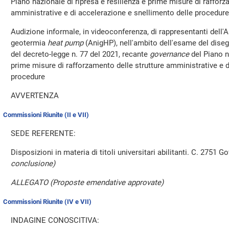
Piano nazionale di ripresa e resilienza e prime misure di rafforz
amministrative e di accelerazione e snellimento delle procedure
Audizione informale, in videoconferenza, di rappresentanti dell'
geotermia
heat pump
(AnigHP), nell'ambito dell'esame del diseg
del decreto-legge n. 77 del 2021, recante
governance
del Piano na
prime misure di rafforzamento delle strutture amministrative e d
procedure
AVVERTENZA
Commissioni Riunite (II e VII)
SEDE REFERENTE:
Disposizioni in materia di titoli universitari abilitanti. C. 2751 
conclusione)
ALLEGATO (Proposte emendative approvate)
Commissioni Riunite (IV e VII)
INDAGINE CONOSCITIVA: