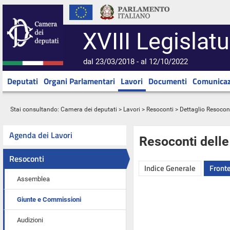
XVIII Legislatu
dal 23/03/2018 - al 12/10/2022
Deputati
Organi Parlamentari
Lavori
Documenti
Comunicaz
Stai consultando:
Camera dei deputati
>
Lavori
>
Resoconti
> Dettaglio Resocon
Agenda dei Lavori
Resoconti dell
Resoconti
Indice Generale
Fronte
Assemblea
Giunte e Commissioni
Audizioni