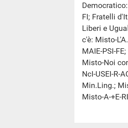
Democratico: 
FI; Fratelli d'
Liberi e Ugual
c'è: Misto-L'
MAIE-PSI-FE;
Misto-Noi con
NcI-USEI-R-AC
Min.Ling.; Mi
Misto-A-+E-RI