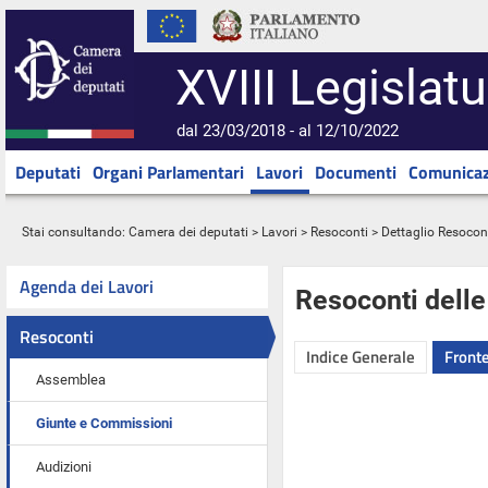
XVIII Legislatu
dal 23/03/2018 - al 12/10/2022
Deputati
Organi Parlamentari
Lavori
Documenti
Comunicaz
Stai consultando:
Camera dei deputati
>
Lavori
>
Resoconti
> Dettaglio Resocon
Agenda dei Lavori
Resoconti dell
Resoconti
Indice Generale
Fronte
Assemblea
Giunte e Commissioni
Audizioni