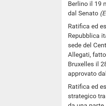
Berlino il 19
dal Senato
(E
Ratifica ed e
Repubblica i
sede del Centr
Allegati, fat
Bruxelles il 
approvato da
Ratifica ed e
strategico tr
da una parte, 