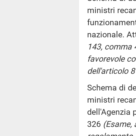
ministri reca
funzionamento
nazionale. At
143, comma 4
favorevole con
dell'articolo 
Schema di dec
ministri reca
dell'Agenzia 
326
(Esame, a