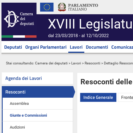
XVIII Legislatu
dal 23/03/2018 - al 12/10/2022
Deputati
Organi Parlamentari
Lavori
Documenti
Comunicaz
Stai consultando:
Camera dei deputati
>
Lavori
>
Resoconti
> Dettaglio Resocon
Agenda dei Lavori
Resoconti dell
Resoconti
Indice Generale
Fronte
Assemblea
Giunte e Commissioni
Audizioni