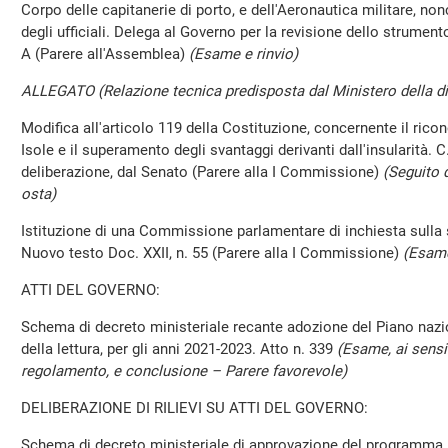
Corpo delle capitanerie di porto, e dell'Aeronautica militare, n
degli ufficiali. Delega al Governo per la revisione dello strument
A (Parere all'Assemblea)
(Esame e rinvio)
ALLEGATO (Relazione tecnica predisposta dal Ministero della di
Modifica all'articolo 119 della Costituzione, concernente il rico
Isole e il superamento degli svantaggi derivanti dall'insularità. 
deliberazione, dal Senato (Parere alla I Commissione)
(Seguito 
osta)
Istituzione di una Commissione parlamentare di inchiesta sulla
Nuovo testo Doc. XXII, n. 55 (Parere alla I Commissione)
(Esame
ATTI DEL GOVERNO:
Schema di decreto ministeriale recante adozione del Piano nazi
della lettura, per gli anni 2021-2023. Atto n. 339
(Esame, ai sensi
regolamento, e conclusione – Parere favorevole)
DELIBERAZIONE DI RILIEVI SU ATTI DEL GOVERNO:
Schema di decreto ministeriale di approvazione del programma 