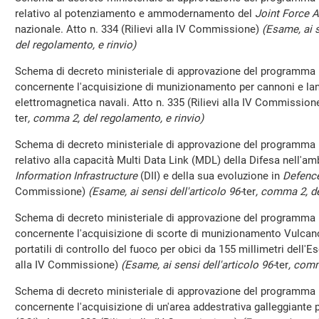
relativo al potenziamento e ammodernamento del
Joint Force
nazionale. Atto n. 334 (Rilievi alla IV Commissione)
(Esame, ai s
del regolamento, e rinvio)
Schema di decreto ministeriale di approvazione del programma 
concernente l'acquisizione di munizionamento per cannoni e lanc
elettromagnetica navali. Atto n. 335 (Rilievi alla IV Commission
ter
, comma 2, del regolamento, e rinvio)
Schema di decreto ministeriale di approvazione del programma 
relativo alla capacità Multi Data Link (MDL) della Difesa nell'a
Information Infrastructure
(DII) e della sua evoluzione in
Defenc
Commissione)
(Esame, ai sensi dell'articolo 96-
ter
, comma 2, de
Schema di decreto ministeriale di approvazione del programma 
concernente l'acquisizione di scorte di munizionamento Vulcano 
portatili di controllo del fuoco per obici da 155 millimetri dell'Ese
alla IV Commissione)
(Esame, ai sensi dell'articolo 96-
ter
, comm
Schema di decreto ministeriale di approvazione del programma 
concernente l'acquisizione di un'area addestrativa galleggiante p