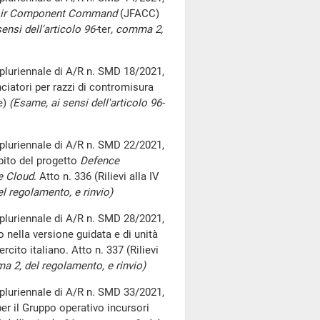
 Air Component Command
(JFACC)
ensi dell'articolo 96-
ter
, comma 2,
pluriennale di A/R n. SMD 18/2021,
iatori per razzi di contromisura
e)
(Esame, ai sensi dell'articolo 96-
pluriennale di A/R n. SMD 22/2021,
mbito del progetto
Defence
e Cloud
. Atto n. 336 (Rilievi alla IV
l regolamento, e rinvio)
pluriennale di A/R n. SMD 28/2021,
nella versione guidata e di unità
rcito italiano. Atto n. 337 (Rilievi
a 2, del regolamento, e rinvio)
pluriennale di A/R n. SMD 33/2021,
er il Gruppo operativo incursori