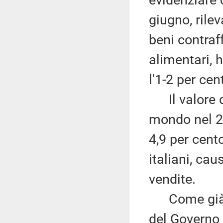
evidenziare 
giugno, rile
beni contraff
alimentari, 
l'1-2 per ce
Il valore de
mondo nel 201
4,9 per cento
italiani, ca
vendite.
Come già ri
del Governo p