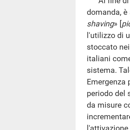
Al fine di f
domanda, è s
shaving
» [
pi
l'utilizzo d
stoccato nei
italiani com
sistema. Tal
Emergenza pe
periodo del 
da misure c
incrementare 
l'attivazione