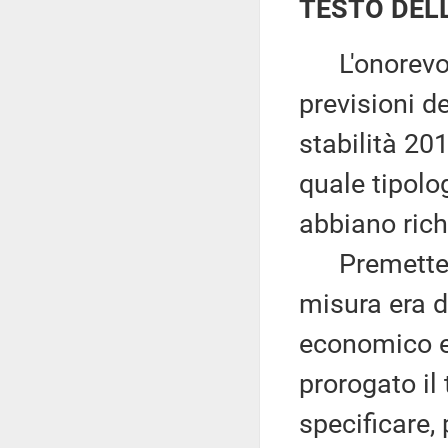
TESTO DEL
L'onorevole 
previsioni d
stabilità 20
quale tipolo
abbiano rich
Premettendo
misura era d
economico e
prorogato il
specificare,