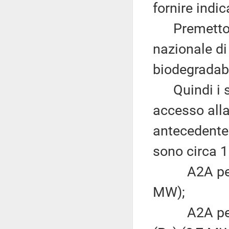
fornire indic
Premetto, al
nazionale di
biodegradabil
Quindi i so
accesso alla
antecedente 
sono circa 1
A2A per il
MW);
A2A per il