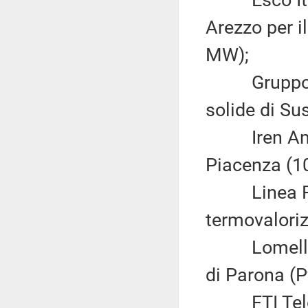
Esco Italia
Arezzo per i
MW);
Gruppo Sav
solide di Su
Iren Ambien
Piacenza (1
Linea Reti
termovalori
Lomellina E
di Parona (
FTI Teleri