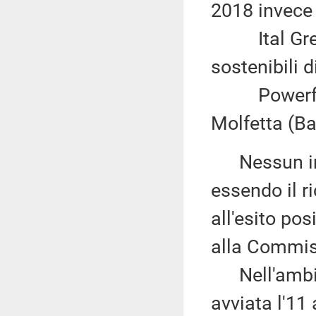
2018 invece 
Ital Green 
sostenibili 
Powerflor s
Molfetta (Ba
Nessun impi
essendo il r
all'esito pos
alla Commis
Nell'ambito 
avviata l'1