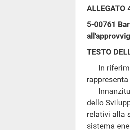
ALLEGATO 
5-00761 Bare
all'approvvi
TESTO DEL
In riferimen
rappresenta
Innanzitutt
dello Svilup
relativi alla
sistema ener