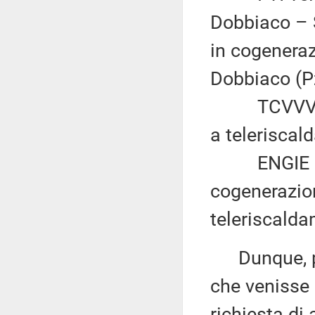
Dobbiaco – 
in cogeneraz
Dobbiaco (P
TCVVV Spa 
a teleriscal
ENGIE Serv
cogenerazio
teleriscalda
Dunque, per 
che venisse 
richiesta di 