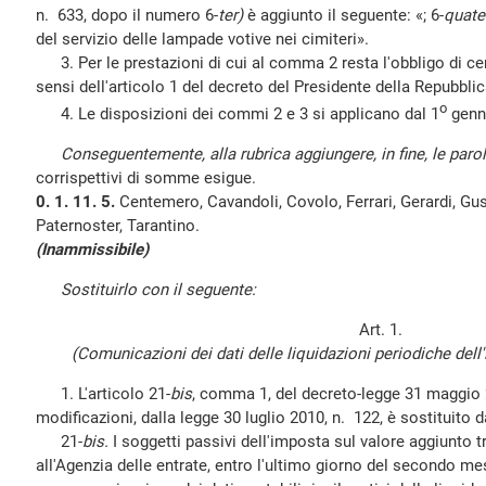
n. 633, dopo il numero 6-
ter)
è aggiunto il seguente: «; 6-
quate
del servizio delle lampade votive nei cimiteri».
3. Per le prestazioni di cui al comma 2 resta l'obbligo di cert
sensi dell'articolo 1 del decreto del Presidente della Repubbli
o
4. Le disposizioni dei commi 2 e 3 si applicano dal 1
genn
Conseguentemente, alla rubrica aggiungere, in fine, le parol
corrispettivi di somme esigue.
0. 1. 11. 5.
Centemero, Cavandoli, Covolo, Ferrari, Gerardi, G
Paternoster, Tarantino.
(Inammissibile)
Sostituirlo con il seguente:
Art. 1.
(Comunicazioni dei dati delle liquidazioni periodiche dell
1. L'articolo 21-
bis
, comma 1, del decreto-legge 31 maggio 2
modificazioni, dalla legge 30 luglio 2010, n. 122, è sostituito 
21-
bis.
I soggetti passivi dell'imposta sul valore aggiunto
all'Agenzia delle entrate, entro l'ultimo giorno del secondo m