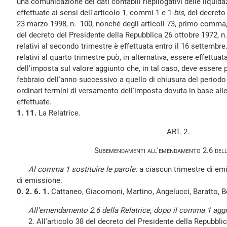
una comunicazione dei dati contabili riepilogativi delle liquid
effettuate ai sensi dell'articolo 1, commi 1 e 1-
bis
, del decreto
23 marzo 1998, n. 100, nonché degli articoli 73, primo comma,
del decreto del Presidente della Repubblica 26 ottobre 1972, 
relativi al secondo trimestre è effettuata entro il 16 settembr
relativi al quarto trimestre può, in alternativa, essere effettua
dell'imposta sul valore aggiunto che, in tal caso, deve essere 
febbraio dell'anno successivo a quello di chiusura del periodo
ordinari termini di versamento dell'imposta dovuta in base alle
effettuate.
1. 11.
La Relatrice.
ART. 2.
Subemendamenti all'emendamento 2.6 dell
Al comma 1 sostituire le parole:
a ciascun trimestre di e
di emissione.
0. 2. 6. 1.
Cattaneo, Giacomoni, Martino, Angelucci, Baratto, Be
All'emendamento 2.6 della Relatrice, dopo il comma 1 aggi
2. All'articolo 38 del decreto del Presidente della Repubblic