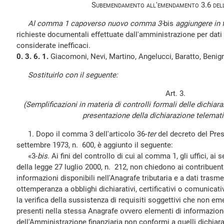
Subemendamento all'emendamento 3.6 dell
Al comma 1 capoverso nuovo comma 3-
bis
aggiungere in 
richieste documentali effettuate dall'amministrazione per dat
considerate inefficaci.
0. 3. 6. 1.
Giacomoni, Nevi, Martino, Angelucci, Baratto, Benign
Sostituirlo con il seguente:
Art. 3.
(Semplificazioni in materia di controlli formali delle dichiara
presentazione della dichiarazione telematic
1. Dopo il comma 3 dell'articolo 36-
ter
del decreto del Pres
settembre 1973, n. 600, è aggiunto il seguente:
«3-
bis
. Ai fini del controllo di cui al comma 1, gli uffici, ai
della legge 27 luglio 2000, n. 212, non chiedono ai contribuent
informazioni disponibili nell'Anagrafe tributaria e a dati trasme
ottemperanza a obblighi dichiarativi, certificativi o comunicativ
la verifica della sussistenza di requisiti soggettivi che non e
presenti nella stessa Anagrafe ovvero elementi di informazio
dell'Amministrazione finanziaria non conformi a quelli dichiara