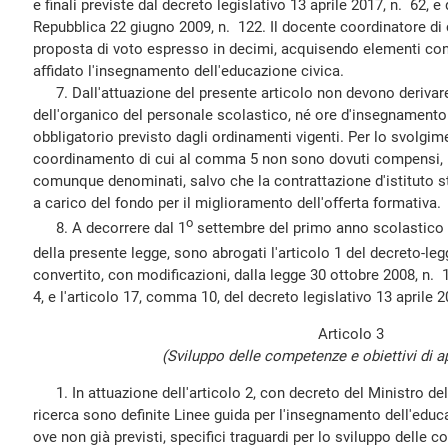
e finali previste dal decreto legislativo 13 aprile 2017, n. 62, e
Repubblica 22 giugno 2009, n. 122. Il docente coordinatore di
proposta di voto espresso in decimi, acquisendo elementi cono
affidato l'insegnamento dell'educazione civica.
7. Dall'attuazione del presente articolo non devono derivar
dell'organico del personale scolastico, né ore d'insegnamento 
obbligatorio previsto dagli ordinamenti vigenti. Per lo svolgim
coordinamento di cui al comma 5 non sono dovuti compensi, i
comunque denominati, salvo che la contrattazione d'istituto s
a carico del fondo per il miglioramento dell'offerta formativa.
o
8. A decorrere dal 1
settembre del primo anno scolastico s
della presente legge, sono abrogati l'articolo 1 del decreto-leg
convertito, con modificazioni, dalla legge 30 ottobre 2008, n.
4, e l'articolo 17, comma 10, del decreto legislativo 13 aprile 2
Articolo 3
(Sviluppo delle competenze e obiettivi di 
1. In attuazione dell'articolo 2, con decreto del Ministro dell'
ricerca sono definite Linee guida per l'insegnamento dell'educ
ove non già previsti, specifici traguardi per lo sviluppo delle c