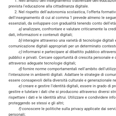
1. Nell'ambito dell'insegnamento trasversale dell'educazione c
prevista l'educazione alla cittadinanza digitale.
2. Nel rispetto dell'autonomia scolastica, l'offerta formativ
dell'insegnamento di cui al comma 1 prevede almeno le seguent
essenziali, da sviluppare con gradualità tenendo conto dell'età 
a)
analizzare, confrontare e valutare criticamente la credibil
dati, informazioni e contenuti digitali;
b)
interagire attraverso una varietà di tecnologie digitali 
comunicazione digitali appropriati per un determinato contest
c)
informarsi e partecipare al dibattito pubblico attraverso 
pubblici e privati. Cercare opportunità di crescita personale e 
attraverso adeguate tecnologie digitali;
d)
fornire norme comportamentali nell'ambito dell'utilizzo
l'interazione in ambienti digitali. Adattare le strategie di com
essere consapevoli della diversità culturale e generazionale neg
e)
creare e gestire l'identità digitali, essere in grado di 
gestire e tutelare i dati che si producono attraverso diversi stru
rispettare i dati e le identità altrui. Utilizzare e condividere in
proteggendo se stessi e gli altri;
f)
conoscere le politiche sulla privacy applicate dai servizi
personali;