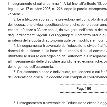
l'insegnamento di cui al comma 1. A tal fine, all'articolo 18, 
legislativo 17 ottobre 2005, n. 226, dopo la parola «competenz
«civiche,».
3. Le istituzioni scolastiche prevedono nel curricolo di isti
dell'educazione civica, specificandone anche, per ciascun anno
essere inferiore a 33 ore annue, da svolgersi nell'ambito del m
dagli ordinamenti vigenti. Per raggiungere il predetto orario gli
avvalersi della quota di autonomia utile per modificare il curri
4. L'insegnamento trasversale dell'educazione civica è affidat
docenti della classe, sulla base del curricolo di cui al comma 3
utilizzano le risorse dell'organico dell'autonomia. L'insegnamen
all'insegnamento delle discipline giuridiche ed economiche, ov
dell'organico dell'autonomia.
5. Per ciascuna classe è individuato, tra i docenti a cui è a
dell'educazione civica, un docente con compiti di coordiname
Pag. 100
6. L'insegnamento trasversale dell'educazione civica è ogget