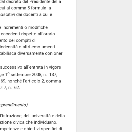
 dal decreto del Presidente della
 cui al comma 5 formula la
scitivi dai docenti a cui è
e incrementi o modifiche
eccedenti rispetto all'orario
ento dei compiti di
ndennità o altri emolumenti
tabilisca diversamente con oneri
uccessivo all'entrata in vigore
o
ge 1
settembre 2008, n. 137,
 169, nonché l'articolo 2, comma
017, n. 62.
apprendimento)
istruzione, dell'università e della
azione civica che individuano,
ompetenze e obiettivi specifici di