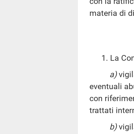
con la ratifi
materia di di
1. La Commi
a)
vigil
eventuali abu
con riferimen
trattati inte
b)
vigil