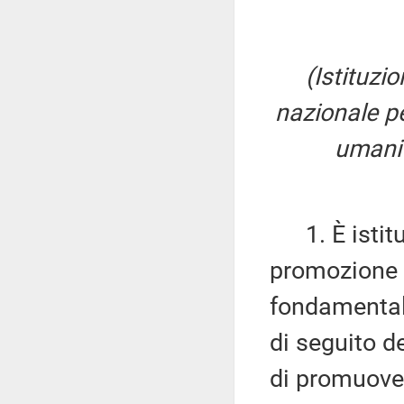
(Istituz
nazionale pe
umani 
1. È istitu
promozione e
fondamentali
di seguito 
di promuover