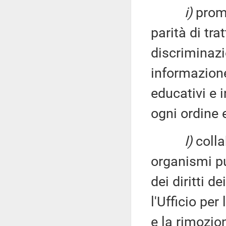
i)
promu
parità di tr
discriminaz
informazione
educativi e i
ogni ordine 
l)
collab
organismi pub
dei diritti 
l'Ufficio pe
e la rimozio