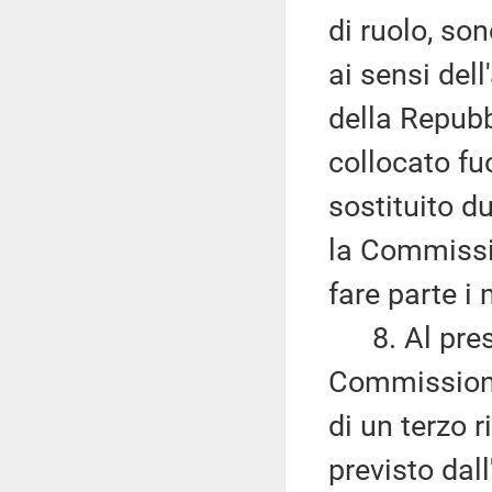
di ruolo, so
ai sensi dell
della Repubb
collocato fu
sostituito d
la Commissi
fare parte i 
8. Al presi
Commissione 
di un terzo 
previsto dal