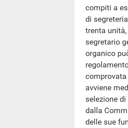
compiti a ess
di segreteria
trenta unità,
segretario g
organico pu
regolamento
comprovata 
avviene medi
selezione di 
dalla Commi
delle sue fun