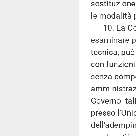
sostituzione
le modalità 
10. La Comm
esaminare pr
tecnica, può
con funzioni
senza compe
amministrazi
Governo ital
presso l'Uni
dell'adempim