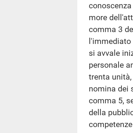
conoscenza d
more dell'att
comma 3 del 
l'immediato 
si avvale in
personale am
trenta unità
nomina dei s
comma 5, sel
della pubbli
competenze e