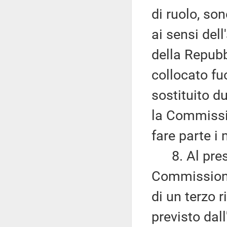
di ruolo, so
ai sensi dell
della Repubb
collocato fu
sostituito d
la Commissi
fare parte i 
8. Al presi
Commissione 
di un terzo 
previsto dal