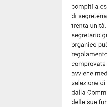
compiti a ess
di segreteria
trenta unità,
segretario g
organico pu
regolamento
comprovata 
avviene medi
selezione di 
dalla Commi
delle sue fun