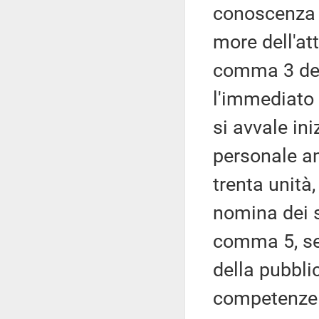
conoscenza d
more dell'att
comma 3 del 
l'immediato 
si avvale in
personale am
trenta unità
nomina dei s
comma 5, sel
della pubbli
competenze e