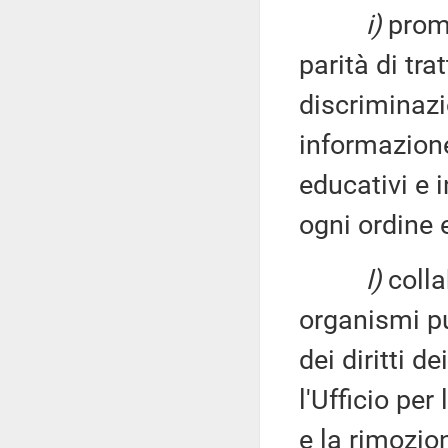
i)
promu
parità di tr
discriminaz
informazione
educativi e i
ogni ordine 
l)
collab
organismi pub
dei diritti 
l'Ufficio pe
e la rimozio