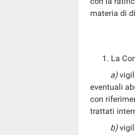
con la ratifi
materia di di
1. La Commi
a)
vigil
eventuali abu
con riferimen
trattati inte
b)
vigil