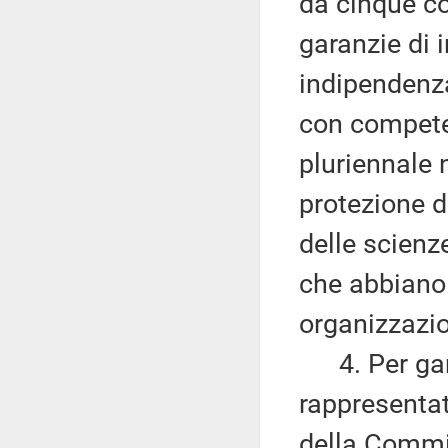
da cinque co
garanzie di 
indipendenza
con compete
pluriennale 
protezione de
delle scienze
che abbiano r
organizzazio
4. Per garan
rappresenta
della Commi