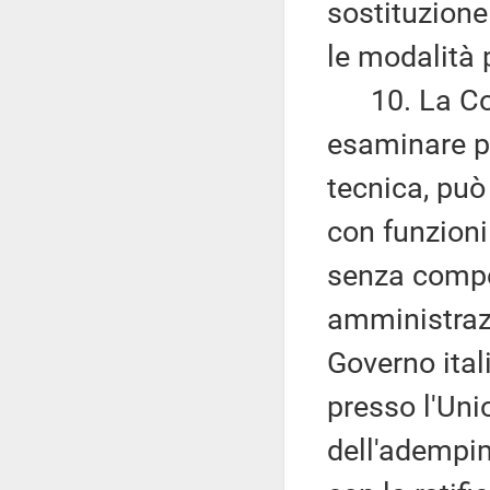
sostituzione
le modalità 
10. La Comm
esaminare pr
tecnica, può
con funzioni
senza compe
amministrazi
Governo ital
presso l'Uni
dell'adempim