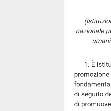
(Istituz
nazionale pe
umani 
1. È istitu
promozione e
fondamentali
di seguito 
di promuover